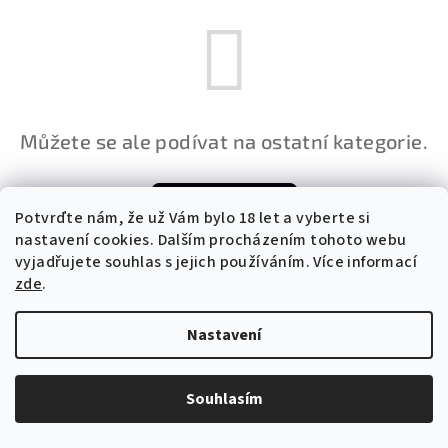
Můžete se ale podívat na ostatní kategorie.
Zpět do obchodu
Potvrďte nám​​, že už Vám bylo 18 let a vyberte si
nastavení cookies. Dalším procházením tohoto webu
vyjadřujete souhlas s jejich používáním. Více informací
Z
zde
.
Copyright 2026
Elisa B2B
. Všechna práva vyhrazena.
á
p
Vytvořil Shoptet
Nastavení
a
t
Souhlasím
í