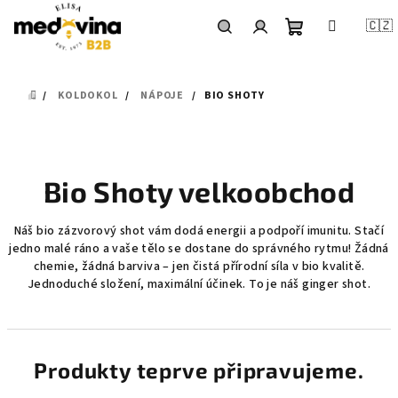
Přejít
na
🇨🇿
obsah
Nákupní
Hledat
Přihlášení
DOMŮ
KOLDOKOL
NÁPOJE
BIO SHOTY
košík
Bio Shoty velkoobchod
Náš bio zázvorový shot vám dodá energii a podpoří imunitu. Stačí
jedno malé ráno a vaše tělo se dostane do správného rytmu! Žádná
chemie, žádná barviva – jen čistá přírodní síla v bio kvalitě.
Jednoduché složení, maximální účinek. To je náš ginger shot.
Produkty teprve připravujeme.