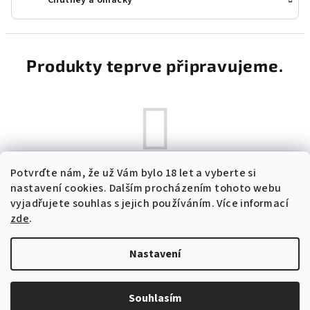
Chutney a omáčky
Produkty teprve připravujeme.
Potvrďte nám​​, že už Vám bylo 18 let a vyberte si
Můžete se ale podívat na ostatní kategorie.
nastavení cookies. Dalším procházením tohoto webu
vyjadřujete souhlas s jejich používáním. Více informací
zde
.
Zpět do obchodu
Nastavení
Z
Copyright 2026
Elisa B2B
. Všechna práva vyhrazena.
á
Souhlasím