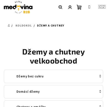
Přejít
na
🇨🇿
obsah
Nákupní
Hledat
Přihlášení
DOMŮ
KOLDOKOL
DŽEMY A CHUTNEY
košík
Džemy a chutney
velkoobchod
Džemy bez cukru
Domácí džemy