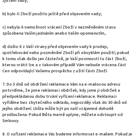
zjištění vady;
b) bylo-li Zboží použito ještě před objevením vady;
c) nebyla-li nemožnost vrácení Zboží v nezměněném stavu
způsobena Vaším jednáním anebo Vaším opomenutím,
d) došlo-li z Vaší strany před objevením vady k prodeji,
spotřebování nebo pozměnění Zboží při obvyklém použití; pokud
k tomu však došlo jen částečně, je Vaší povinností tu část Zboží,
kterou vrátit lze a v takovém případě Vám nebude vrácena část
Cen odpovídající Vašemu prospěchu z užití části Zboží.
7. Do 3 dnů od obdržení reklamace Vám na e-mailovou adresu
potvrdíme, že jsme reklamaci obdrželi, kdy jsme ji obdrželi a
předpokládanou dobu trvání vyřízení reklamace. Reklamaci
vyřídíme bez zbytečného odkladu, nejpozději však do 30 dnů od
jejího obdržení. Lhůta může být po naší vzájemné dohodě
prodloužena. Pokud lhůta marně uplyne, můžete odstoupit od
Smlouvy.
8. O vyřízení reklamace Vás budeme informovat e-mailem. Pokud je