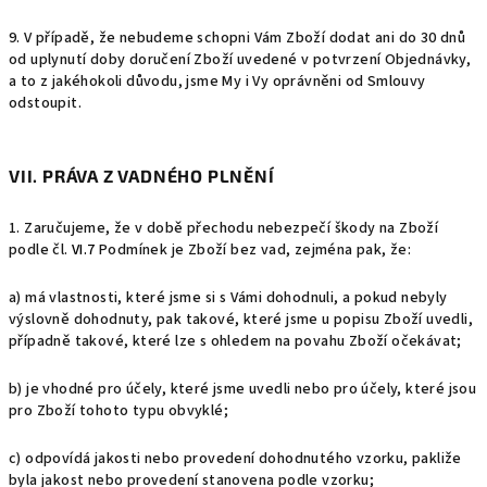
9. V případě, že nebudeme schopni Vám Zboží dodat ani do 30 dnů
od uplynutí doby doručení Zboží uvedené v potvrzení Objednávky,
a to z jakéhokoli důvodu, jsme My i Vy oprávněni od Smlouvy
odstoupit.
VII. PRÁVA Z VADNÉHO PLNĚNÍ
1.
Zaručujeme, že v době přechodu nebezpečí škody na Zboží
podle čl.
VI.
7
Podmínek je Zboží bez vad, zejména pak, že:
a) má vlastnosti, které jsme si s Vámi dohodnuli, a pokud nebyly
výslovně dohodnuty, pak takové, které jsme u popisu Zboží uvedli,
případně takové, které lze s ohledem na povahu Zboží očekávat;
b) je vhodné pro účely, které jsme uvedli nebo pro účely, které jsou
pro Zboží tohoto typu obvyklé;
c) odpovídá jakosti nebo provedení dohodnutého vzorku, pakliže
byla jakost nebo provedení stanovena podle vzorku;