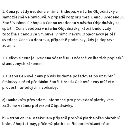
1. Cena je vždy uvedena v rámci E-shopu, v návrhu Objednávky a
samozřejmě ve Smlouvě. V případě rozporu mezi Cenou uvedenou u
Zboží v rámci E-shopu a Cenou uvedenou v návrhu Objednávky se
uplatní Cena uvedená v návrhu Objednávky, která bude vždy
totožná s cenou ve Smlouvě. V rámci návrhu Objednávky je též
uvedena Cena za dopravu, případně podmínky, kdy je doprava
zdarma.
2. Celková cena je uvedena včetně DPH včetně veškerých poplatků
stanovených zákonem.
3. Platbu Celkové ceny po Vás budeme požadovat po uzavření
Smlouvy a před předáním Zboží. Úhradu Celkové ceny můžete
provést
následujícími
způsoby:
a) Bankovním převodem. Informace pro provedení platby Vám
zašleme v rámci potvrzení Objednávky.
b) Kartou online. V takovém případě probíhá platba přes platební
bránu
Shoptet pay
, přičemž platba se řídí podmínkami této