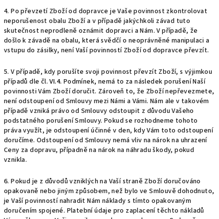
4.
Po převzetí Zboží od dopravce je Vaše povinnost zkontrolovat
neporušenost obalu Zboží a v případě jakýchkoli závad tuto
skutečnost neprodleně oznámit dopravci a Nám. V případě, že
došlo k závadě na obalu, která svědčí o neoprávněné manipulaci a
vstupu do zásilky, není Vaší povinností Zboží od dopravce převzít.
5. V případě, kdy porušíte svoji povinnost převzít Zboží, s výjimkou
případů dle čl.
VI.
4.
Podmínek, nemá to za následek porušení Naší
povinnosti Vám Zboží doručit. Zároveň to, že Zboží nepřevezmete,
není odstoupení od Smlouvy mezi Námi a Vámi. Nám ale v takovém
případě vzniká právo od Smlouvy odstoupit z důvodu Vašeho
podstatného porušení Smlouvy. Pokud se rozhodneme tohoto
práva využít, je odstoupení účinné v den, kdy Vám toto odstoupení
doručíme. Odstoupení od Smlouvy nemá vliv na nárok na uhrazení
Ceny za dopravu, případně na nárok na náhradu škody, pokud
vznikla.
6. Pokud je z důvodů vzniklých na Vaší straně Zboží doručováno
opakovaně nebo jiným způsobem, než bylo ve Smlouvě dohodnuto,
je Vaší povinností nahradit Nám náklady s tímto opakovaným
doručením spojené. Platební údaje pro zaplacení těchto nákladů