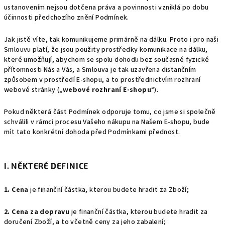
ustanovením nejsou dotčena práva a povinnosti vzniklá po dobu
účinnosti předchozího znění Podmínek.
Jak jistě víte, tak komunikujeme primárně na dálku. Proto i pro naši
Smlouvu platí, že jsou použity prostředky komunikace na dálku,
které umožňují, abychom se spolu dohodli bez současné fyzické
přítomnosti Nás a Vás, a Smlouva je tak uzavřena distančním
způsobem v prostředí E-shopu, a to prostřednictvím rozhraní
webové stránky („
webové rozhraní E-shopu
“).
Pokud některá část Podmínek odporuje tomu, co jsme si společně
schválili v rámci procesu Vašeho nákupu na Našem E-shopu, bude
mít tato konkrétní dohoda před Podmínkami přednost.
I. NĚKTERÉ DEFINICE
1. Cena
je finanční částka, kterou budete hradit za Zboží;
2. Cena za dopravu
je finanční částka, kterou budete hradit za
doručení Zboží, a to včetně ceny za jeho zabalení;