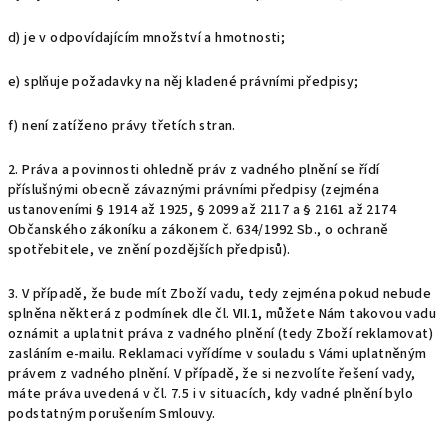
d) je v odpovídajícím množství a hmotnosti;
e) splňuje požadavky na něj kladené právními předpisy;
f) není zatíženo právy třetích stran.
2. Práva a povinnosti ohledně práv z vadného plnění se řídí
příslušnými obecně závaznými právními předpisy (zejména
ustanoveními § 1914 až 1925, § 2099 až 2117 a § 2161 až 2174
Občanského zákoníku a zákonem č. 634/1992 Sb., o ochraně
spotřebitele, ve znění pozdějších předpisů).
3. V případě, že bude mít Zboží vadu, tedy zejména pokud nebude
splněna některá z podmínek dle čl.
VII.1
, můžete Nám takovou vadu
oznámit a uplatnit práva z vadného plnění (tedy Zboží reklamovat)
zasláním e-mailu. Reklamaci vyřídíme v souladu s Vámi uplatněným
právem z vadného plnění. V případě, že si nezvolíte řešení vady,
máte práva uvedená v čl. 7.5 i v situacích, kdy vadné plnění bylo
podstatným porušením Smlouvy.