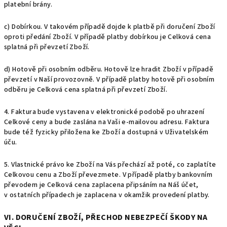
platební brány.
c) Dobírkou.
V takovém případě dojde k platbě při doručení Zboží
oproti předání Zboží. V případě platby dobírkou je Celková cena
splatná při převzetí Zboží.
d) Hotově při osobním odběru. Hotově lze hradit Zboží v případě
převzetí v Naší provozovně. V případě platby hotově při osobním
odběru je Celková cena splatná při převzetí Zboží.
4. Faktura bude vystavena v elektronické podobě po uhrazení
Celkové ceny a bude zaslána na Vaši e-mailovou adresu. Faktura
bude též fyzicky přiložena ke Zboží a dostupná v Uživatelském
úču.
5. Vlastnické právo ke Zboží na Vás přechází až poté, co zaplatíte
Celkovou cenu a Zboží převezmete. V případě platby bankovním
převodem je Celková cena zaplacena připsáním na Náš účet,
v ostatních případech je zaplacena v okamžik provedení platby.
VI. DORUČENÍ ZBOŽÍ, PŘECHOD NEBEZPEČÍ ŠKODY NA