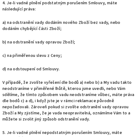
4. Je-li vadné plnění podstatným porušením Smlouvy, máte
následující práva:
a) na odstranění vady dodáním nového Zboží bez vady, nebo
dodáním chybějící části Zboží;
b) na odstranění vady opravou Zboží;
c) na přiměřenou slevu z Ceny;
d) na odstoupení od Smlouvy.
V případě, že zvolíte vyřešení dle bodů a) nebo b) a My vadu takto
neodstraníme v přiměřené lhůtě, kterou jsme uvedli, nebo Vám
sdělíme, že tímto způsobem vadu neodstraníme vůbec, máte práva
dle bodů c) a d), i když jste je v rámci reklamace původně
nepožadovali. Zároveň pokud si zvolíte odstranění vady opravou
Zboží a My zjistíme, že je vada neopravitelná, oznámíme Vám to a
můžete si zvolit jiný způsob odstranění vady.
5. Je-li vadné plnění nepodstatným porušením Smlouvy, máte