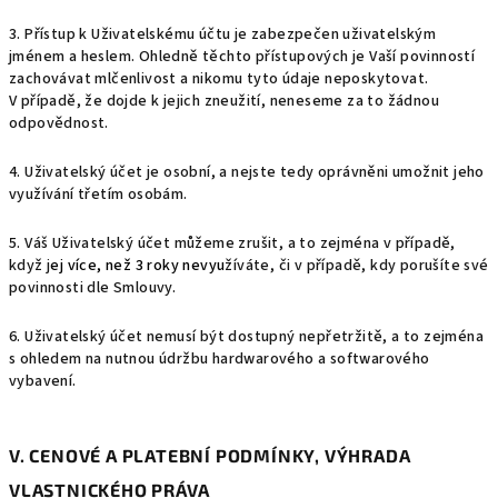
3. Přístup k Uživatelskému účtu je zabezpečen uživatelským
jménem a heslem. Ohledně těchto přístupových je Vaší povinností
zachovávat mlčenlivost a nikomu tyto údaje neposkytovat.
V případě, že dojde k jejich zneužití, neneseme za to žádnou
odpovědnost.
4. Uživatelský účet je osobní, a nejste tedy oprávněni umožnit jeho
využívání třetím osobám.
5. Váš Uživatelský účet můžeme zrušit, a to zejména v případě,
když j
ej více, než 3 roky nevyu
žíváte, či v případě, kdy porušíte své
povinnosti dle Smlouvy.
6. Uživatelský účet nemusí být dostupný nepřetržitě, a to zejména
s ohledem na nutnou údržbu hardwarového a softwarového
vybavení.
V. CENOVÉ A PLATEBNÍ PODMÍNKY, VÝHRADA
VLASTNICKÉHO PRÁVA