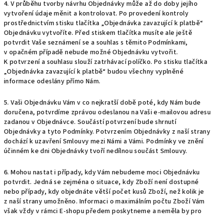
4. V průběhu tvorby návrhu Objednávky může až do doby jejího
vytvoření údaje měnit a kontrolovat. Po provedení kontroly
prostřednictvím stisku tlačítka „Objednávka zavazující k platbě“
Objednávku vytvoříte. Před stiskem tlačítka musíte ale ještě
potvrdit Vaše seznámení se a souhlas s těmito Podmínkami,
v opačném případě nebude možné Objednávku vytvořit.
K potvrzení a souhlasu slouží zatrhávací políčko. Po stisku tlačítka
„Objednávka zavazující k platbě“ budou všechny vyplněné
informace odeslány přímo Nám.
5. Vaši Objednávku Vám v co nejkratší době poté, kdy Nám bude
doručena, potvrdíme zprávou odeslanou na Vaši e-mailovou adresu
zadanou v Objednávce. Součástí potvrzení bude shrnutí
Objednávky a tyto Podmínky. Potvrzením Objednávky z naší strany
dochází k uzavření Smlouvy mezi Námi a Vámi. Podmínky ve znění
účinném ke dni Objednávky tvoří nedílnou součást Smlouvy.
6. Mohou nastat i případy, kdy Vám nebudeme moci Objednávku
potvrdit. Jedná se zejména o situace, kdy Zboží není dostupné
nebo případy, kdy objednáte větší počet kusů Zboží, než kolik je
z naší strany umožněno. Informaci o maximálním počtu Zboží Vám
však vždy v rámci E-shopu předem poskytneme a neměla by pro