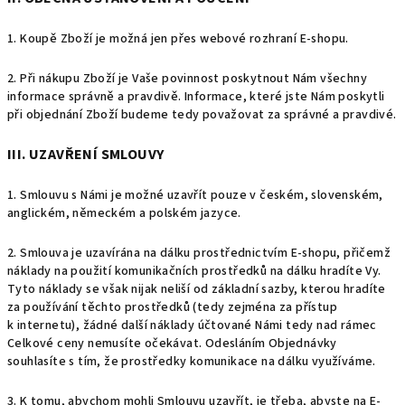
1. Koupě Zboží je možná jen přes webové rozhraní E-shopu.
2. Při nákupu Zboží je Vaše povinnost poskytnout Nám všechny
informace správně a pravdivě. Informace, které jste Nám poskytli
při objednání Zboží budeme tedy považovat za správné a pravdivé.
III. UZAVŘENÍ SMLOUVY
1. Smlouvu s Námi je možné uzavřít pouze v
českém, slovenském,
anglickém, německém a polském
jazyce.
2. Smlouva je uzavírána na dálku prostřednictvím E-shopu, přičemž
náklady na použití komunikačních prostředků na dálku hradíte Vy.
Tyto náklady se však nijak neliší od základní sazby, kterou hradíte
za používání těchto prostředků (tedy zejména za přístup
k internetu), žádné další náklady účtované Námi tedy nad rámec
Celkové ceny nemusíte očekávat. Odesláním Objednávky
souhlasíte s tím, že prostředky komunikace na dálku využíváme.
3. K tomu, abychom mohli Smlouvu uzavřít, je třeba, abyste na E-