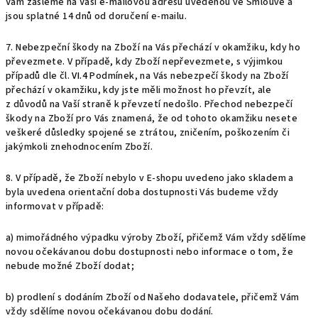
Vám zašleme na Vaši e-mailovou adresu uvedenou ve Smlouvě a
jsou splatné 14 dnů od doručení e-mailu.
7. Nebezpeční škody na Zboží na Vás přechází v okamžiku, kdy ho
převezmete. V případě, kdy Zboží nepřevezmete, s výjimkou
případů dle čl.
VI.
4
Podmínek, na Vás nebezpečí škody na Zboží
přechází v okamžiku, kdy jste měli možnost ho převzít, ale
z důvodů na Vaší straně k převzetí nedošlo. Přechod nebezpečí
škody na Zboží pro Vás znamená, že od tohoto okamžiku nesete
veškeré důsledky spojené se ztrátou, zničením, poškozením či
jakýmkoli znehodnocením Zboží.
8. V případě, že Zboží nebylo v E-shopu uvedeno jako skladem a
byla uvedena orientační doba dostupnosti Vás budeme vždy
informovat v případě:
a) mimořádného výpadku výroby Zboží, přičemž Vám vždy sdělíme
novou očekávanou dobu dostupnosti nebo informace o tom, že
nebude možné Zboží dodat;
b) prodlení s dodáním Zboží od Našeho dodavatele, přičemž Vám
vždy sdělíme novou očekávanou dobu dodání.