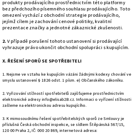
produkty prodávajícího prostřednictvím této platformy
bez předchozího písemného souhlasu prodávajícího. Toto
omezení vychází z obchodní strategie prodávajícího,
jejímž cílem je zachování cenové politiky, kvalitní
prezentace značky a jednotné zákaznické zkušenosti.
2.
V případě porušení tohoto ustanovení si prodávající
vyhrazuje právo ukončit obchodní spolupráci s kupujícím.
X. ŘEŠENÍ SPORŮ SE SPOTŘEBITELI
1. Nejsme ve vztahu ke kupujícím vázáni žádnými kodexy chování ve
smyslu ustanovení § 1826 odst. 1 písm. e) Občanského zákoníku.
2. Vyřizování stížností spotřebitelů zajišťujeme prostřednictvím
elektronické adresy info@elisab2B.cz. Informaci o vyřízení stížnosti
zašleme na elektronickou adresu kupujícího.
3. K mimosoudnímu řešení spotřebitelských sporů ze Smlouvy je
příslušná Česká obchodní inspekce, se sídlem Štěpánská 567/15,
120 00 Praha 2, IČ: 000 20 869, internetová adresa: