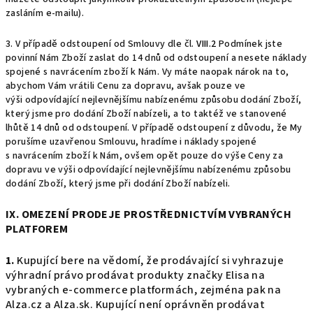
zasláním e-mailu).
3. V případě odstoupení od Smlouvy dle čl.
VIII.2
Podmínek jste
povinní Nám Zboží zaslat do 14 dnů od odstoupení a nesete náklady
spojené s navrácením zboží k Nám. Vy máte naopak nárok na to,
abychom Vám vrátili Cenu za dopravu, avšak pouze ve
výši
odpovídající nejlevnějšímu nabízenému způsobu dodání Zboží,
který jsme pro dodání Zboží nabízeli, a to taktéž ve stanovené
lhůtě 14 dnů od odstoupení. V případě odstoupení z důvodu, že My
porušíme uzavřenou Smlouvu, hradíme i náklady spojené
s navrácením zboží k Nám, ovšem opět pouze do výše Ceny za
dopravu ve výši
odpovídající nejlevnějšímu nabízenému způsobu
dodání Zboží, který jsme při dodání Zboží nabízeli.
IX. OMEZENÍ PRODEJE PROSTŘEDNICTVÍM VYBRANÝCH
PLATFOREM
1.
Kupující bere na vědomí, že prodávající si vyhrazuje
výhradní právo prodávat produkty značky Elisa na
vybraných e-commerce platformách, zejména pak na
Alza.cz a Alza.sk. Kupující není oprávněn prodávat