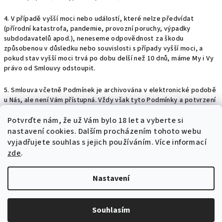
4. V případě vyšší moci nebo událostí, které nelze předvídat
(přírodní katastrofa, pandemie, provozní poruchy, výpadky
subdodavatelů apod.), neneseme odpovědnost za škodu
způsobenou v důsledku nebo souvislosti s případy vyšší moci, a
pokud stav vyšší moci trvá po dobu delší než 10 dnů, máme My i Vy
právo od Smlouvy odstoupit.
5. Smlouva včetně Podmínek je archivována v elektronické podobě
u Nás, ale není Vám přístupná. Vždy však tyto Podmínky a potvrzení
Objednávky se shrnutím Objednávky obdržíte e-mailem a budete
tedy mít vždy přístup ke Smlouvě i bez Naší součinnosti.
Potvrďte nám​​, že už Vám bylo 18 let a vyberte si
Doporučujeme vždy potvrzení Objednávky a Podmínky uložit.
nastavení cookies. Dalším procházením tohoto webu
vyjadřujete souhlas s jejich používáním. Více informací
Tyto Podmínky nabývají účinnosti
15.8.2023
zde
.
Nastavení
Z
Copyright 2026
Elisa B2B
. Všechna práva vyhrazena.
á
Souhlasím