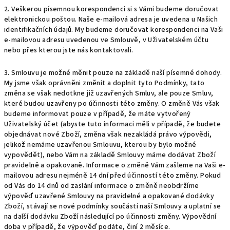
2. Veškerou písemnou korespondenci si s Vámi budeme doručovat
elektronickou poštou. Naše e-mailová adresa je uvedena u Našich
identifikačních údajů. My budeme doručovat korespondenci na Vaši
e-mailovou adresu uvedenou ve Smlouvě, v Uživatelském účtu
nebo přes kterou jste nás kontaktovali.
3. Smlouvu je možné měnit pouze na základě naší písemné dohody.
My jsme však oprávněni změnit a doplnit tyto Podmínky, tato
změna se však nedotkne již uzavřených Smluv, ale pouze Smluv,
které budou uzavřeny po účinnosti této změny.
O změně Vás však
budeme informovat pouze v případě, že máte vytvořený
Uživatelský účet
(abyste tuto informaci měli v případě, že budete
objednávat nové Zboží, změna však nezakládá právo výpovědi,
jelikož nemáme uzavřenou Smlouvu, kterou by bylo možné
vypovědět), nebo Vám na základě Smlouvy máme dodávat Zboží
pravidelně a opakovaně. Informace o změně Vám zašleme na Vaši e-
mailovou adresu nejméně 14 dní před účinností této změny. Pokud
od Vás do 14 dnů od zaslání informace o změně neobdržíme
výpověď uzavřené Smlouvy na pravidelné a opakované dodávky
Zboží, stávají se nové podmínky součástí naší Smlouvy a uplatní se
na další dodávku Zboží následující po účinnosti změny. Výpovědní
doba v případě, že výpověď podáte
, činí 2 měsíce.