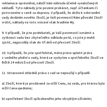
reklamace oprávněná, náleží Vám náhrada účelně vynaložených
nákladů. Tyto náklady jste povinni prokázat, např. účtenkami či
potvrzeními o ceně za dopravu. V případě, že došlo k odstranění
vady dodáním nového Zboží, je Vaší povinností Nám původní Zboží
vrátit, náklady na toto vrácení však hradíme My.
9. V případě, že jste podnikateli, je Vaší povinností oznámit a
vytknout vadu bez zbytečného odkladu poté, co jste ji mohli
zjistit, nejpozději však do tří dnů od převzetí Zboží.
10. V případě, že jste spotřebitel, máte právo uplatit práva
z vadného plnění u vady, která se vyskytne u spotřebního Zboží ve
lhůtě 24 měsíců od převzetí Zboží.
11. Ustanovení ohledně práva z vad se nepoužijí v případě:
a) Zboží, které je prodávané za nižší Cenu, na vadu, pro kterou byla
nižší Cena ujednána;
b) opotřebení Zboží způsobeného jeho obvyklým užíváním;