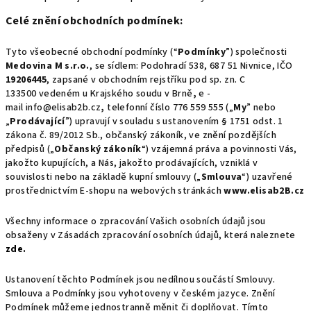
Celé znění obchodních podmínek:
Tyto všeobecné obchodní podmínky (“
Podmínky
”) společnosti
Medovina M s.r.o.
, se sídlem: Podohradí 538, 687 51 Nivnice, IČO
19206445
, zapsané v obchodním rejstříku pod sp. zn. C
133500 vedeném u Krajského soudu v Brně
,
e -
mail info@elisab2b.cz
,
telefonní číslo 776 559 555 („
My
” nebo
„
Prodávající
”) upravují v souladu s ustanovením § 1751 odst. 1
zákona č. 89/2012 Sb., občanský zákoník, ve znění pozdějších
předpisů („
Občanský zákoník
“) vzájemná práva a povinnosti Vás,
jakožto kupujících, a Nás, jakožto prodávajících, vzniklá v
souvislosti nebo na základě kupní smlouvy („
Smlouva
“) uzavřené
prostřednictvím E-shopu na webových stránkách
www.elisab2B.cz
Všechny informace o zpracování Vašich osobních údajů jsou
obsaženy v Zásadách zpracování osobních údajů, která naleznete
zde.
Ustanovení těchto Podmínek jsou nedílnou součástí Smlouvy.
Smlouva a Podmínky jsou vyhotoveny v českém jazyce. Znění
Podmínek můžeme jednostranně měnit či doplňovat. Tímto