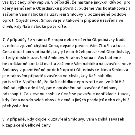
Vás být tedy překvapivá. V případě, že nastane jakýkoli důvod, pro
který nemůžeme Objednávku potvrdit, budeme Vás kontaktovat a
zašleme Vám nabídku na uzavření Smlouvy v pozměněné podobě
oproti Objednávce. Smlouva je v takovém případě uzavřena ve
chvíli, kdy Naši nabídku potvrdíte.
7. V případě, že v rámci E-shopu nebo v návrhu Objednávky bude
uvedena zjevně chybná Cena, nejsme povinni Vám Zboží za tuto
Cenu dodat ani v případě, kdy jste obdrželi potvrzení Objednávky,
a tedy došlo k uzavření Smlouvy. V takové situaci Vás budeme
bezodkladně kontaktovat a zašleme Vám nabídku na uzavření nové
Smlouvy v pozměněné podobě oproti Objednávce. Nová Smlouva
je v takovém případě uzavřena ve chvíli, kdy Naši nabídku
potvrdíte. V případě, že Naši nabídku nepotvrdíte ani ve lhůtě 3
dnů od jejího odeslání, jsme oprávněni od uzavřené Smlouvy
odstoupit. Za zjevnou chybu v Ceně se považuje například situace,
kdy Cena neodpovídá obvyklé ceně u jiných prodejců nebo chybí či
přebývá cifra.
8. V případě, kdy dojde k uzavření Smlouvy, Vám vzniká závazek
k zaplacení Celkové ceny.