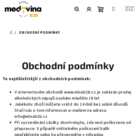
Přejít
na
🇨🇿
obsah
Nákupní
Hledat
Přihlášení
DOMŮ
OBCHODNÍ PODMÍNKY
košík
Obchodní podmínky
To nejdůležitější z obchodních podmínek:
V internetovém obchodě www.elisab2b.cz je zakázán prodej
alkoholických nápojů osobám mladším 18 let
Jakékoliv zboží můžete vrátit do 14 dnů bez udání důvodů.
Stačí nás o tom informovat e-mailem na adresu:
info@elisab2b.cz
Při vyzvedávání zásilky zkontrolujte, zda není poškozena od
přepravce. V případě viditelného poškození balík
nepřebírejte nebo ho převezměte s výhradou