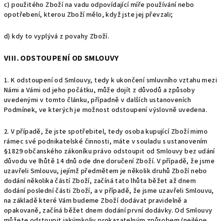
c) použitého Zboží na vadu odpovídající míře používání nebo
opotřebení, kterou Zboží mělo, když jste jej převzali;
d) kdy to vyplývá z povahy Zboží.
VIII. ODSTOUPENÍ OD SMLOUVY
1. K odstoupení od Smlouvy, tedy k ukončení smluvního vztahu mezi
Námi a Vámi od jeho počátku, může dojít z důvodů a způsoby
uvedenými v tomto článku, případně v dalších ustanoveních
Podmínek, ve kterých je možnost odstoupení výslovně uvedena.
2. V případě, že jste spotřebitel, tedy osoba kupující Zboží mimo
rámec své podnikatelské činnosti, máte v souladu s ustanovením
§1829 občanského zákoníku právo odstoupit od Smlouvy bez udání
důvodu ve lhůtě 14 dnů ode dne doručení Zboží. V případě, že jsme
uzavřeli Smlouvu, jejímž předmětem je několik druhů Zboží nebo
dodání několika částí Zboží, začíná tato lhůta běžet až dnem
dodání poslední části Zboží, a v případě, že jsme uzavřeli Smlouvu,
na základě které Vám budeme Zboží dodávat pravidelně a
opakovaně, začíná běžet dnem dodání první dodávky. Od Smlouvy
můžete odstoupit jakýmkoliv prokazatelným způsobem (nejlépe