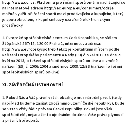
http://www.coi.cz
. Platformu pro řešení sporů on-line nacházející se
na internetové adrese
http://ec.europa.eu/consumers/odr
je
možné využít při řešení sporů mezi prodávajícím a kupujícím, který
je spotřebitelem, z kupní smlouvy uzavřené elektronickými
prostředky.
4. Evropské spotřebitelské centrum Česká republika, se sídlem
Štěpánská 567/15, 120 00 Praha 2, internetová adresa:
http://www.evropskyspotrebitel.cz
je kontaktním místem podle
Nařízení Evropského parlamentu a Rady (EU) č. 524/2013 ze dne 21.
května 2013, o řešení spotřebitelských sporů on-line a o změně
nařízení (ES) č. 2006/2004 a směrnice 2009/22/ES (nařízení o řešení
spotřebitelských sporů on-line).
XI. ZÁVĚREČNÁ USTANOVENÍ
1. Pokud Náš a Váš právní vztah obsahuje mezinárodní prvek (tedy
například budeme zasílat zboží mimo území České republiky), bude
se vztah vždy řádit právem České republiky. Pokud jste však
spotřebitelé, nejsou tímto ujednáním dotčena Vaše práva plynoucí
z právních předpisů.