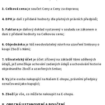
3. Celková cena
je součet Ceny a Ceny za dopravu;
4. DPH
je daň z přidané hodnoty dle platných právních předpisů;
5. Faktura
je daňový doklad vystavený v souladu se zákonem o
dani z přidané hodnoty na Celkovou cenu;
6. Objednávka
je Váš neodvolatelný návrh na uzavření Smlouvy o
koupi Zboží s Námi;
7. Uživatelský účet
je účet zřízený na základě Vámi sdělených
údajů, jež umožňuje uchování zadaných údajů a uchovávání historie
objednaného Zboží a uzavřených Smluv;
8. Vy
jste osoba nakupující na Našem E-shopu, právními předpisy
označovaná jako kupující;
9. Zboží
je vše, co můžete nakoupit na E-shopu.
II. OBECNÁ USTANOVENÍ A POUČENÍ